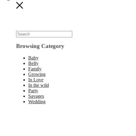
Browsing Category
Baby
Belly
Family
Growing
In Love
In the wild
Party
Savages
Wedding
Browsing Category
Baby