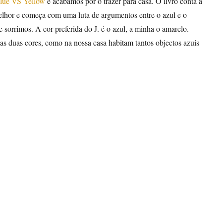
lue VS Yellow
e acabámos por o trazer para casa. O livro conta a
melhor e começa com uma luta de argumentos entre o azul e o
sorrimos. A cor preferida do J. é o azul, a minha o amarelo.
s duas cores, como na nossa casa habitam tantos objectos azuis