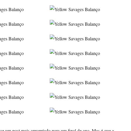
rece um post mais apropriado para um final de ano. Mas é que a