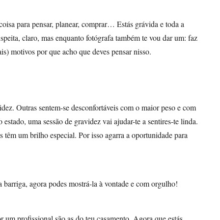
oisa para pensar, planear, comprar… Estás grávida e toda a
uspeita, claro, mas enquanto fotógrafa também te vou dar um: faz
ais) motivos por que acho que deves pensar nisso.
idez. Outras sentem-se desconfortáveis com o maior peso e com
 estado, uma sessão de gravidez vai ajudar-te a sentires-te linda.
 têm um brilho especial. Por isso agarra a oportunidade para
ua barriga, agora podes mostrá-la à vontade e com orgulho!
por um profissional são as do teu casamento. Agora que estás