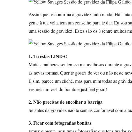
Assim que se confirma a gravidez tudo muda. Há tanta c
gente à tua volta tem um conselho para te dar. Eu sou s
uma sessão de gravidez! Estes são os 8 (entre muitos m
1. Tu estás LINDA!
Muitas mulheres sentem-se maravilhosas durante a grav
as novas formas. Quer te gostes de ver ou não neste novo
E sim, parece um clichê, mas para mim todas as grávidas
vestires um vestido bonito e just feel good!
2. Não precisas de encolher a barriga
Se antes da gravidez não te sentias confortável com a t
3. Ficar com fotografias bonitas
Provavelmente, as últimas fotografias que tens tiradas 