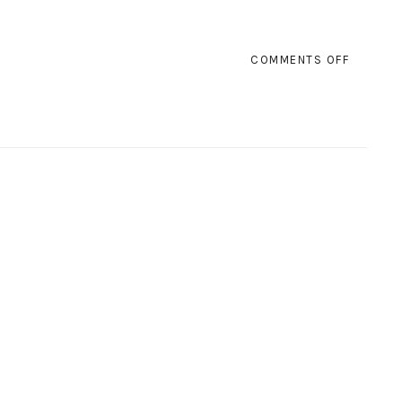
ON
COMMENTS OFF
A
GRAVID
MERECE
SER
REGISTA