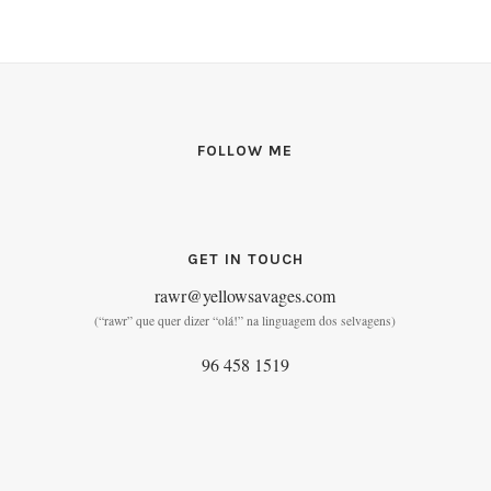
FOLLOW ME
GET IN TOUCH
rawr@yellowsavages.com
(“rawr” que quer dizer “olá!” na linguagem dos selvagens)
96 458 1519